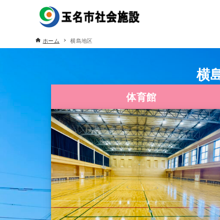
ホーム
横島地区
横
横
横
体育館
体育館
体育館