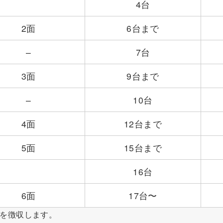
4台
2面
6台まで
–
7台
3面
9台まで
–
10台
4面
12台まで
5面
15台まで
16台
6面
17台〜
金を徴収します。