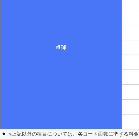
卓球
※上記以外の種目については、各コート面数に準ずる料