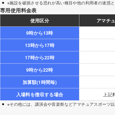
※施設を破損させる恐れが高い種目や他の利用者の迷惑
専用使用料金表
使用区分
アマチュ
9時から13時
13時から17時
17時から22時
9時から22時
加算額(1時間毎)
入場料を徴収する場合
上記
※その他には、講演会や音楽祭などアマチュアスポーツ